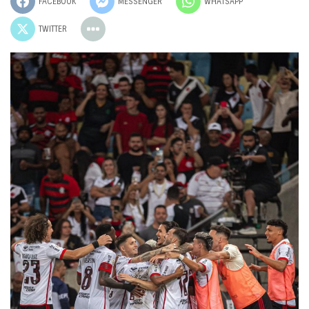
FACEBOOK
MESSENGER
WHATSAPP
TWITTER