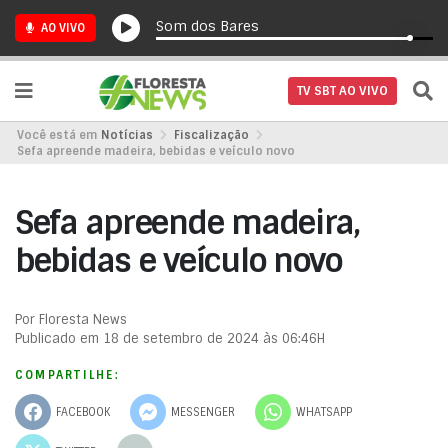
Som dos Bares
AO VIVO
TV SBT AO VIVO
Você está em
Notícias
Fiscalização
Sefa apreende madeira, bebidas e veículo novo
Sefa apreende madeira,
bebidas e veículo novo
Por Floresta News
Publicado em 18 de setembro de 2024 às 06:46H
COMPARTILHE:
FACEBOOK
MESSENGER
WHATSAPP