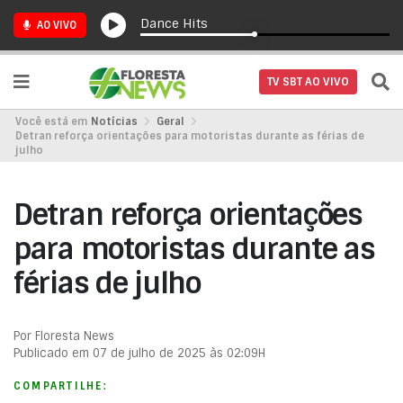
Dance Hits
AO VIVO
TV SBT AO VIVO
Você está em
Notícias
Geral
Detran reforça orientações para motoristas durante as férias de
julho
Detran reforça orientações
para motoristas durante as
férias de julho
Por Floresta News
Publicado em 07 de julho de 2025 às 02:09H
COMPARTILHE: