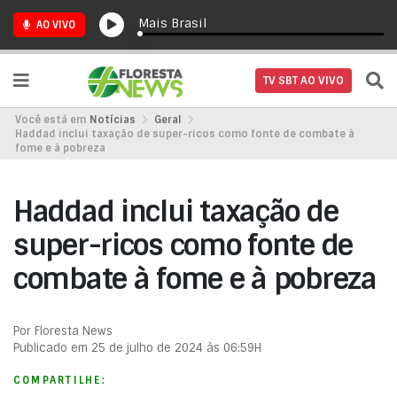
Mais Brasil
AO VIVO
TV SBT AO VIVO
Você está em
Notícias
Geral
Haddad inclui taxação de super-ricos como fonte de combate à
fome e à pobreza
Haddad inclui taxação de
super-ricos como fonte de
combate à fome e à pobreza
Por Floresta News
Publicado em 25 de julho de 2024 às 06:59H
COMPARTILHE: