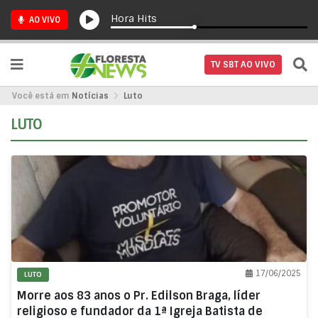
Hora Hits
AO VIVO
TV SBT AO VIVO
Você está em
Notícias
Luto
LUTO
17/06/2025
LUTO
Morre aos 83 anos o Pr. Edilson Braga, líder
religioso e fundador da 1ª Igreja Batista de