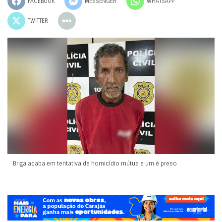
FACEBOOK
MESSENGER
WHATSAPP
TWITTER
Briga acaba em tentativa de homicídio mútua e um é preso