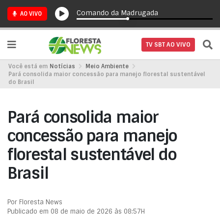
Comando da Madrugada
AO VIVO
TV SBT AO VIVO
Você está em
Notícias
Meio Ambiente
Pará consolida maior concessão para manejo florestal sustentável
do Brasil
Pará consolida maior
concessão para manejo
florestal sustentável do
Brasil
Por Floresta News
Publicado em 08 de maio de 2026 às 08:57H