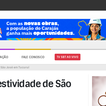
AÇÃO
FALE CONOSCO
TV SBT AO VIVO
e São José em Tucuruí
festividade de São