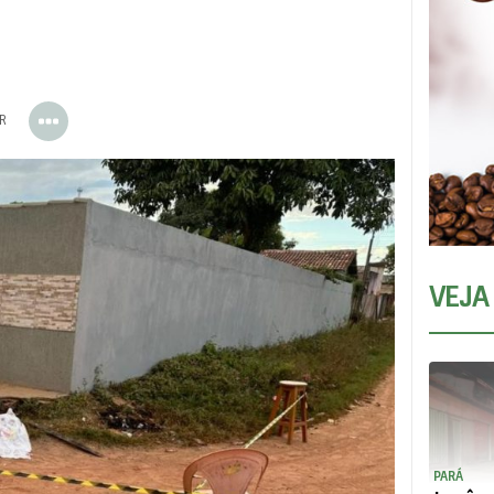
ER
VEJA
PARÁ