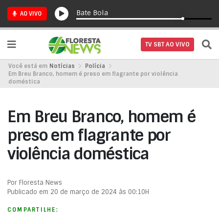
Bate Bola
AO VIVO
TV SBT AO VIVO
Você está em
Notícias
Polícia
Em Breu Branco, homem é preso em flagrante por violência
doméstica
Em Breu Branco, homem é
preso em flagrante por
violência doméstica
Por Floresta News
Publicado em 20 de março de 2024 às 00:10H
COMPARTILHE: