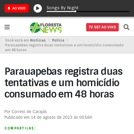
Songs By Night
AO VIVO
TV SBT AO VIVO
Você está em
Notícias
Polícia
Parauapebas registra duas tentativas e um homicídio consumado
em 48 horas
Parauapebas registra duas
tentativas e um homicídio
consumado em 48 horas
Por Correio de Carajás
Publicado em 14 de agosto de 2023 às 00:56H
COMPARTILHE: