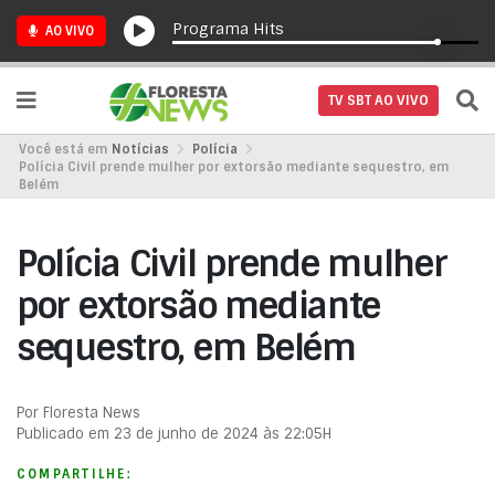
Programa Hits
AO VIVO
TV SBT AO VIVO
Você está em
Notícias
Polícia
Polícia Civil prende mulher por extorsão mediante sequestro, em
Belém
Polícia Civil prende mulher
por extorsão mediante
sequestro, em Belém
Por Floresta News
Publicado em 23 de junho de 2024 às 22:05H
COMPARTILHE: