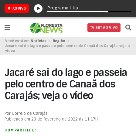
Programa Hits
AO VIVO
TV SBT AO VIVO
Você está em
Notícias
Região
Jacaré sai do lago e passeia pelo centro de Canaã dos Carajás; veja o
vídeo
Jacaré sai do lago e passeia
pelo centro de Canaã dos
Carajás; veja o vídeo
Por Correio de Carajás
Publicado em 23 de fevereiro de 2022 às 11:17H
COMPARTILHE: