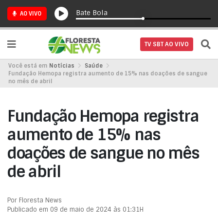
Bate Bola
AO VIVO
TV SBT AO VIVO
Você está em
Notícias
Saúde
Fundação Hemopa registra aumento de 15% nas doações de sangue
no mês de abril
Fundação Hemopa registra
aumento de 15% nas
doações de sangue no mês
de abril
Por Floresta News
Publicado em 09 de maio de 2024 às 01:31H