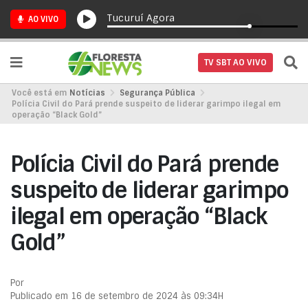
Tucuruí Agora
AO VIVO
TV SBT AO VIVO
Você está em
Notícias
Segurança Pública
Polícia Civil do Pará prende suspeito de liderar garimpo ilegal em
operação “Black Gold”
Polícia Civil do Pará prende
suspeito de liderar garimpo
ilegal em operação “Black
Gold”
Por
Publicado em 16 de setembro de 2024 às 09:34H