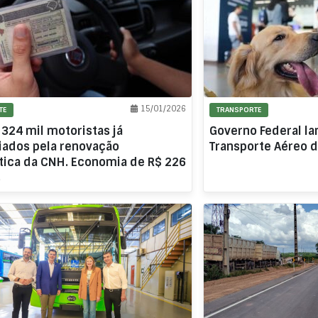
15/01/2026
TE
TRANSPORTE
 324 mil motoristas já
Governo Federal la
iados pela renovação
Transporte Aéreo 
ica da CNH. Economia de R$ 226
s