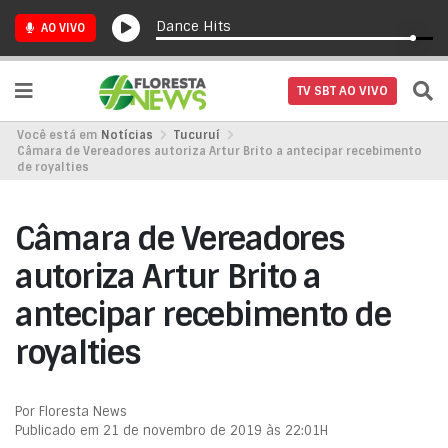
Dance Hits
AO VIVO
TV SBT AO VIVO
Você está em
Notícias
Tucuruí
Câmara de Vereadores autoriza Artur Brito a antecipar recebimento
de royalties
Câmara de Vereadores
autoriza Artur Brito a
antecipar recebimento de
royalties
Por Floresta News
Publicado em 21 de novembro de 2019 às 22:01H