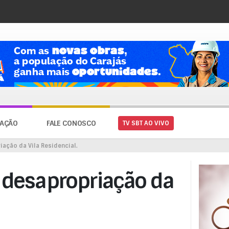
AÇÃO
FALE CONOSCO
TV SBT AO VIVO
iação da Vila Residencial.
r desapropriação da