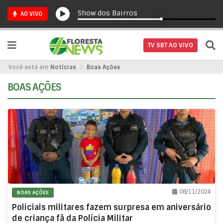
Show dos Bairros
AO VIVO
TV SBT AO VIVO
Você está em
Notícias
Boas Ações
BOAS AÇÕES
08/11/2024
BOAS AÇÕES
Policiais militares fazem surpresa em aniversário
de criança fã da Polícia Militar